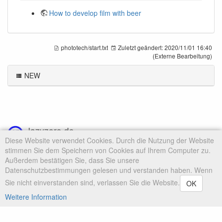
How to develop film with beer
phototech/start.txt
Zuletzt geändert:
2020/11/01 16:40
(Externe Bearbeitung)
NEW
lazyzero.de
Diese Website verwendet Cookies. Durch die Nutzung der Website
chrmoll.de - kkflashtool.de
stimmen Sie dem Speichern von Cookies auf Ihrem Computer zu.
Außerdem bestätigen Sie, dass Sie unsere
Datenschutzbestimmungen gelesen und verstanden haben. Wenn
Sie nicht einverstanden sind, verlassen Sie die Website.
OK
Falls nicht anders bezeichnet, ist der Inhalt dieses Wikis unter der folgenden Lizenz
Weitere Information
veröffentlicht:
CC Attribution-Share Alike 4.0 International